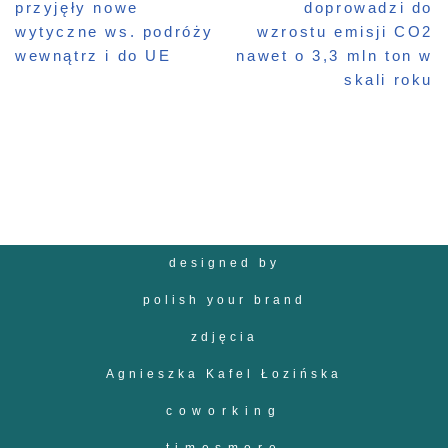
przyjęły nowe
doprowadzi do
wytyczne ws. podróży
wzrostu emisji CO2
wewnątrz i do UE
nawet o 3,3 mln ton w
skali roku
designed by
polish your brand
zdjęcia
Agnieszka Kafel Łozińska
coworking