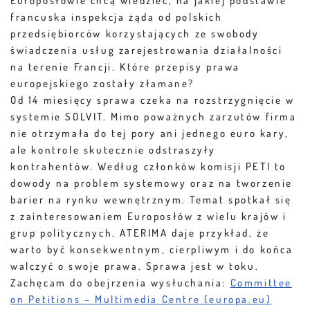
Europosłowie chcą wiedzieć, na jakiej podstawie
francuska inspekcja żąda od polskich
przedsiębiorców korzystających ze swobody
świadczenia usług zarejestrowania działalności
na terenie Francji. Które przepisy prawa
europejskiego zostały złamane?
Od 14 miesięcy sprawa czeka na rozstrzygnięcie w
systemie SOLVIT. Mimo poważnych zarzutów firma
nie otrzymała do tej pory ani jednego euro kary,
ale kontrole skutecznie odstraszyły
kontrahentów. Według członków komisji PETI to
dowody na problem systemowy oraz na tworzenie
barier na rynku wewnętrznym. Temat spotkał się
z zainteresowaniem Europosłów z wielu krajów i
grup politycznych. ATERIMA daje przykład, że
warto być konsekwentnym, cierpliwym i do końca
walczyć o swoje prawa. Sprawa jest w toku.
Zachęcam do obejrzenia wysłuchania:
Committee
on Petitions – Multimedia Centre (europa.eu)