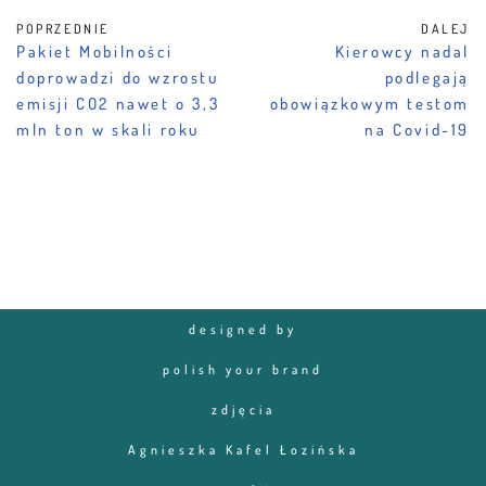
POPRZEDNIE
DALEJ
Pakiet Mobilności
Kierowcy nadal
doprowadzi do wzrostu
podlegają
emisji CO2 nawet o 3,3
obowiązkowym testom
mln ton w skali roku
na Covid-19
designed by
polish your brand
zdjęcia
Agnieszka Kafel Łozińska