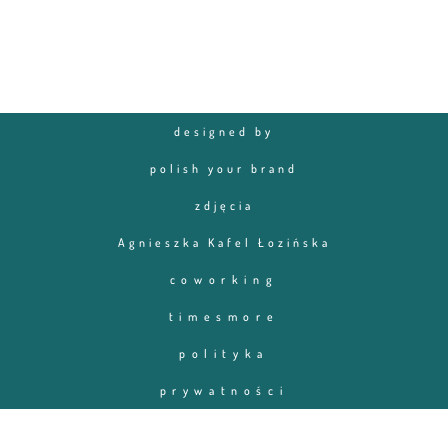
designed by
polish your brand
zdjęcia
Agnieszka Kafel Łozińska
coworking
timesmore
polityka
prywatności
Optimized by Seraphinite Accelerator
Turns on site high speed to be attractive for people and