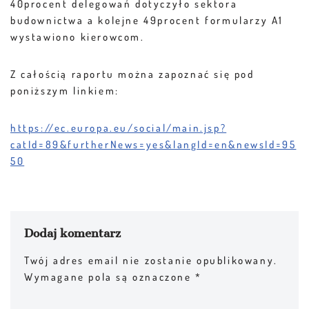
40procent delegowań dotyczyło sektora
budownictwa a kolejne 49procent formularzy A1
wystawiono kierowcom.
Z całością raportu można zapoznać się pod
poniższym linkiem:
https://ec.europa.eu/social/main.jsp?
catId=89&furtherNews=yes&langId=en&newsId=95
50
Dodaj komentarz
Twój adres email nie zostanie opublikowany.
Wymagane pola są oznaczone
*